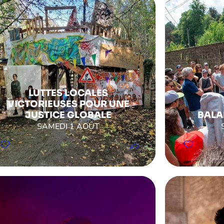
LUTTES LOCALES
VICTORIEUSES POUR UNE
JUSTICE GLOBALE
BALA
SAMEDI 1 AOÛT