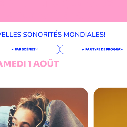
SIQUE
MUSI
MUSIQUE
MUSIQUE
USIQUE
VELLES SONORITÉS MONDIALES!
► PAR SCÈNES
► PAR TYPE DE PROGRA
AMEDI 1 AOÛT