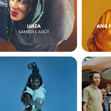
LUIZA
ANA 
SAMEDI 1 AOÛT