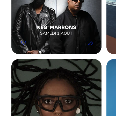
NÈG' MARRONS
SAMEDI 1 AOÛT