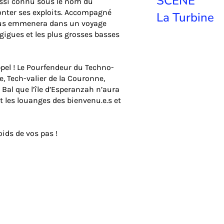
SCÈNE
ussi connu sous le nom du
onter ses exploits. Accompagné
La Turbine
 vous emmenera dans un voyage
gigues et les plus grosses basses
pel ! Le Pourfendeur du Techno-
e, Tech-valier de la Couronne,
 Bal que l’île d’Esperanzah n’aura
t les louanges des bienvenu.e.s et
oids de vos pas !