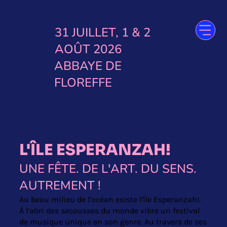
31 JUILLET, 1 & 2
AOÛT 2026
ABBAYE DE
FLOREFFE
L'ÎLE ESPERANZAH!
UNE FÊTE. DE L'ART. DU SENS.
AUTREMENT !
Au beau milieu de l’océan existe l’île Esperanzah!.
À l’abri des secousses du monde vibre un festival
de musique unique en son genre. Au travers de ses