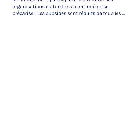
organisations culturelles a continué de se 
précariser. Les subsides sont réduits de tous les 
côtés, et la crise climatique promet de plus en 
plus d’épisodes météorologiques d’ampleur 
pouvant mettre en péril le festival et ses 
missions.

Afin de continuer notre travail de la manière la 
plus indépendante possible, il est essentiel de 
pouvoir compter sur les personnes qui sont les 
plus à même de nous guider en sûreté vers l’île 
esperanzah! : notre public.

La raison d’être de cette coopérative n’est pas 
uniquement de sortir le festival d’une situation 
de crise, mais bien de se le réapproprier, en 
collaboration directe avec tous·tes celles et ceux 
qui le souhaitent, pour se diriger vers un modèle 
de gouvernance plus horizontale et aligné sur 
nos valeurs : la solidarité, l'ouverture, la dignité, la 