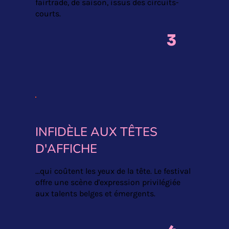
fairtrade, de saison, issus des circuits-
courts.
3
INFIDÈLE AUX TÊTES
D'AFFICHE
...qui coûtent les yeux de la tête. Le festival
offre une scène d'expression privilégiée
aux talents belges et émergents.