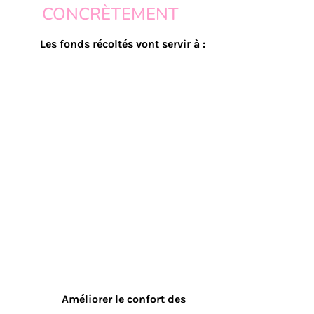
non-discrimination, le respect de tout.e un.e 
CONCRÈTEMENT
chacun.e et de la nature, la justice sociale, et 
l’émancipation individuelle et collective.
Les fonds récoltés vont servir à :
Améliorer le confort des