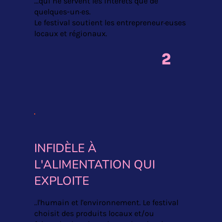
...qui ne servent les intérêts que de
quelques-un·es.
Le festival soutient les entrepreneur·euses
locaux et régionaux.
2
INFIDÈLE À
L'ALIMENTATION QUI
EXPLOITE
..l'humain et l'environnement. Le festival
choisit des produits locaux et/ou