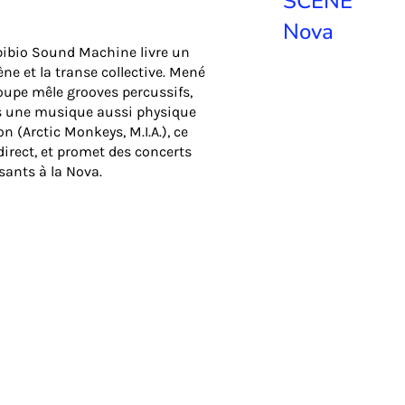
SCÈNE
Nova
Ibibio Sound Machine livre un
ène et la transe collective. Mené
oupe mêle grooves percussifs,
ns une musique aussi physique
n (Arctic Monkeys, M.I.A.), ce
irect, et promet des concerts
sants à la Nova.