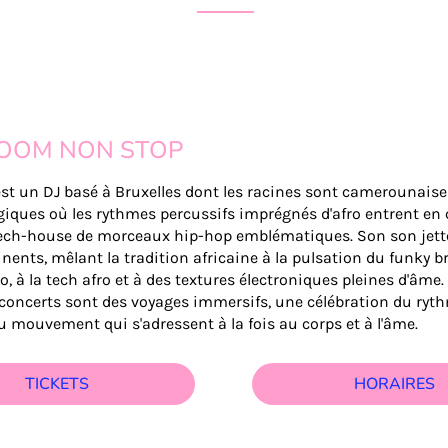
OOM NON STOP
t un DJ basé à Bruxelles dont les racines sont camerounaises.
giques où les rythmes percussifs imprégnés d'afro entrent en 
ech-house de morceaux hip-hop emblématiques. Son son jett
inents, mêlant la tradition africaine à la pulsation du funky b
ro, à la tech afro et à des textures électroniques pleines d'âme.
concerts sont des voyages immersifs, une célébration du ryth
u mouvement qui s'adressent à la fois au corps et à l'âme.
TICKETS
HORAIRES