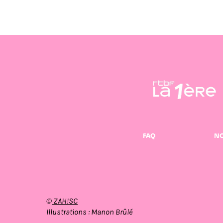
FAQ
NO
©
ZAH!SC
Illustrations : Manon Brûlé