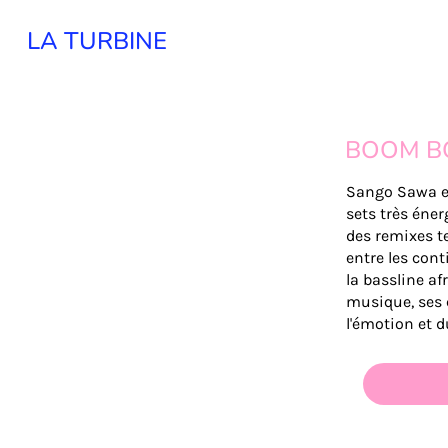
LA TURBINE
BOOM B
Sango Sawa es
sets très éner
des remixes t
entre les cont
la bassline af
musique, ses 
l'émotion et d