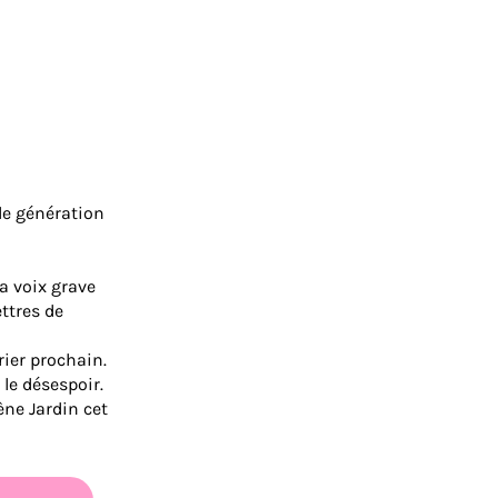
le génération
sa voix grave
ettres de
rier prochain.
 le désespoir.
ène Jardin cet