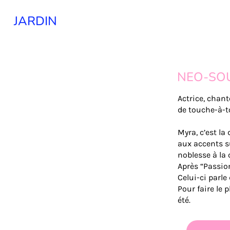
JARDIN
NEO-SO
Actrice, chan
de touche-à-to
Myra, c’est la
aux accents su
noblesse à la
Après “Passion
Celui-ci parle
Pour faire le 
été.