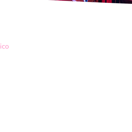
ico
HORAIRE
23:45 - 00:4