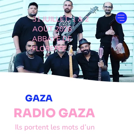
31 JUILLET, 1 & 2
AOÛT 2026
ABBAYE DE
FLOREFFE
GAZA
RADIO GAZA
Ils portent les mots d’un