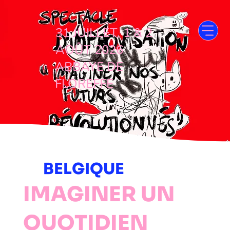
31 JUILLET, 1 & 2
AOÛT 2026
ABBAYE DE
FLOREFFE
BELGIQUE
IMAGINER UN
QUOTIDIEN