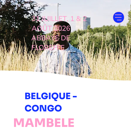
31 JUILLET, 1 & 2
AOÛT 2026
ABBAYE DE
FLOREFFE
BELGIQUE -
CONGO
MAMBELE