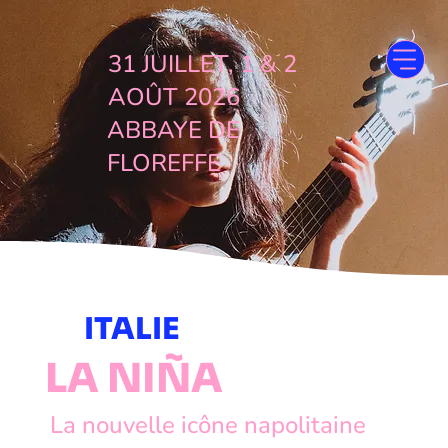
31 JUILLET, 1 & 2
AOÛT 2026
ABBAYE DE
FLOREFFE
ITALIE
LA NIÑA
La nouvelle icône napolitaine