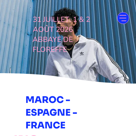
31 JUILLET, 1 & 2
AOÛT 2026
ABBAYE DE
FLOREFFE
MAROC -
ESPAGNE -
FRANCE