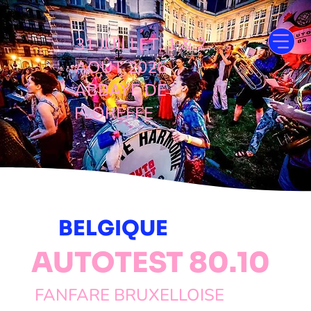
31 JUILLET, 1 & 2
AOÛT 2026
ABBAYE DE
FLOREFFE
BELGIQUE
AUTOTEST 80.10
FANFARE BRUXELLOISE