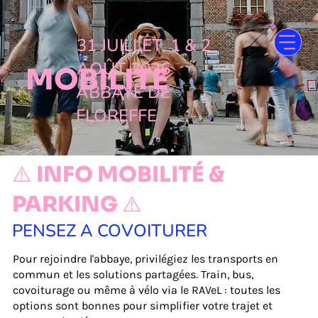
31 JUILLET, 1 & 2
AOÛT 2026
MOBILITE
ABBAYE DE
FLOREFFE
⚠️ INFO MOBILITÉ &
PARKING ⚠️
PENSEZ A COVOITURER
Pour rejoindre l'abbaye, privilégiez les transports en
commun et les solutions partagées. Train, bus,
covoiturage ou même à vélo via le RAVeL : toutes les
options sont bonnes pour simplifier votre trajet et